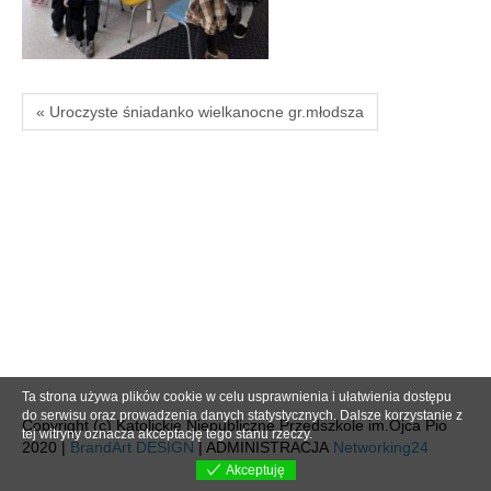
« Uroczyste śniadanko wielkanocne gr.młodsza
Ta strona używa plików cookie w celu usprawnienia i ułatwienia dostępu
do serwisu oraz prowadzenia danych statystycznych. Dalsze korzystanie z
Copyright (c) Katolickie Niepubliczne Przedszkole im.Ojca Pio
tej witryny oznacza akceptację tego stanu rzeczy.
2020 |
BrandArt DESIGN
| ADMINISTRACJA
Networking24
Akceptuję