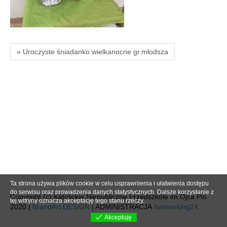
« Uroczyste śniadanko wielkanocne gr.młodsza
Ta strona używa plików cookie w celu usprawnienia i ułatwienia dostępu
do serwisu oraz prowadzenia danych statystycznych. Dalsze korzystanie z
Copyright (c) Katolickie Niepubliczne Przedszkole im.Ojca Pio
tej witryny oznacza akceptację tego stanu rzeczy.
2020 |
BrandArt DESIGN
| ADMINISTRACJA
Networking24
Akceptuję