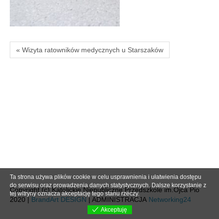
« Wizyta ratowników medycznych u Starszaków
Ta strona używa plików cookie w celu usprawnienia i ułatwienia dostępu
do serwisu oraz prowadzenia danych statystycznych. Dalsze korzystanie z
Copyright (c) Katolickie Niepubliczne Przedszkole im.Ojca Pio
tej witryny oznacza akceptację tego stanu rzeczy.
2020 |
BrandArt DESIGN
| ADMINISTRACJA
Networking24
Akceptuję