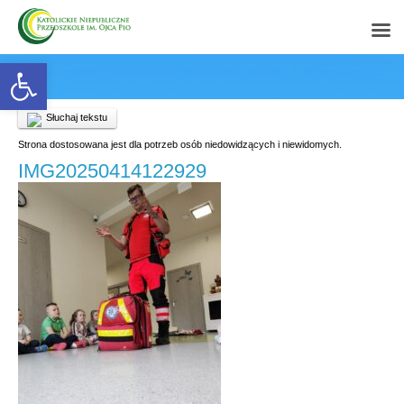
Open toolbar
Słuchaj tekstu
Strona dostosowana jest dla potrzeb osób niedowidzących i niewidomych.
IMG20250414122929