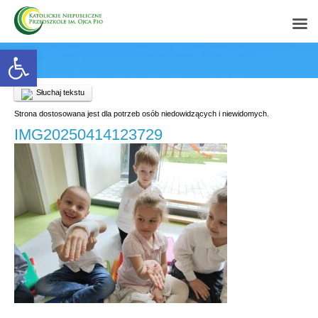
Open toolbar
Słuchaj tekstu
Strona dostosowana jest dla potrzeb osób niedowidzących i niewidomych.
IMG20250414123729