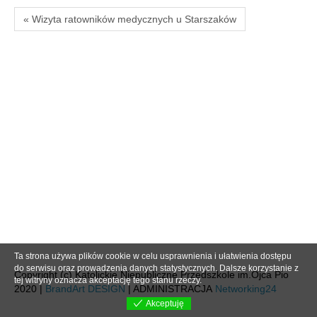
« Wizyta ratowników medycznych u Starszaków
Ta strona używa plików cookie w celu usprawnienia i ułatwienia dostępu
do serwisu oraz prowadzenia danych statystycznych. Dalsze korzystanie z
Copyright (c) Katolickie Niepubliczne Przedszkole im.Ojca Pio
tej witryny oznacza akceptację tego stanu rzeczy.
2020 |
BrandArt DESIGN
| ADMINISTRACJA
Networking24
Akceptuję