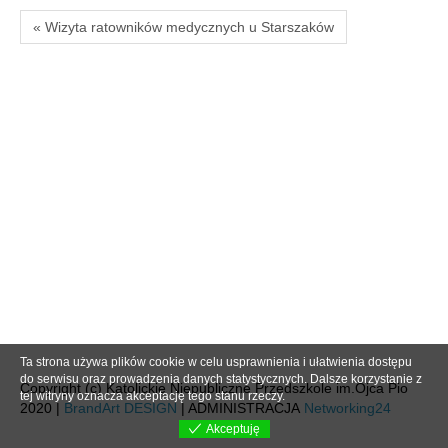
« Wizyta ratowników medycznych u Starszaków
Ta strona używa plików cookie w celu usprawnienia i ułatwienia dostępu
do serwisu oraz prowadzenia danych statystycznych. Dalsze korzystanie z
Copyright (c) Katolickie Niepubliczne Przedszkole im.Ojca Pio
tej witryny oznacza akceptację tego stanu rzeczy.
2020 |
BrandArt DESIGN
| ADMINISTRACJA
Networking24
Akceptuję