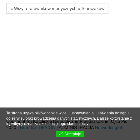
« Wizyta ratowników medycznych u Starszaków
Ta strona używa plików cookie w celu usprawnienia i ułatwienia dostępu
do serwisu oraz prowadzenia danych statystycznych. Dalsze korzystanie z
Copyright (c) Katolickie Niepubliczne Przedszkole im.Ojca Pio
tej witryny oznacza akceptację tego stanu rzeczy.
2020 |
BrandArt DESIGN
| ADMINISTRACJA
Networking24
Akceptuję