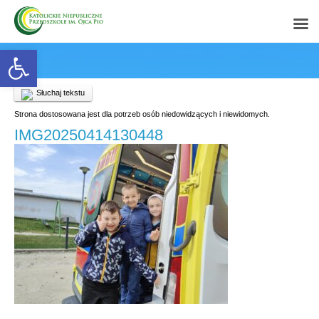
Open toolbar
Słuchaj tekstu
Strona dostosowana jest dla potrzeb osób niedowidzących i niewidomych.
IMG20250414130448