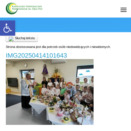
Open toolbar
Słuchaj tekstu
Strona dostosowana jest dla potrzeb osób niedowidzących i niewidomych.
IMG20250414101643