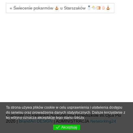
« Świecenie pokarmów
u Starszaków
Ta strona używa plików cookie w celu usprawnienia i ułatwienia dostępu
do serwisu oraz prowadzenia danych statystycznych. Dalsze korzystanie z
Copyright (c) Katolickie Niepubliczne Przedszkole im.Ojca Pio
tej witryny oznacza akceptację tego stanu rzeczy.
2020 |
BrandArt DESIGN
| ADMINISTRACJA
Networking24
Akceptuję