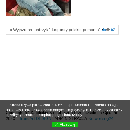
« Wyjazd na teatrzyk ” Legendy polskiego morza”
🪼
Ta strona używa plików cookie w celu usprawnienia i ułatwienia dostępu
do serwisu oraz prowadzenia danych statystycznych. Dalsze korzystanie z
Copyright (c) Katolickie Niepubliczne Przedszkole im.Ojca Pio
tej witryny oznacza akceptację tego stanu rzeczy.
2020 |
BrandArt DESIGN
| ADMINISTRACJA
Networking24
Akceptuję