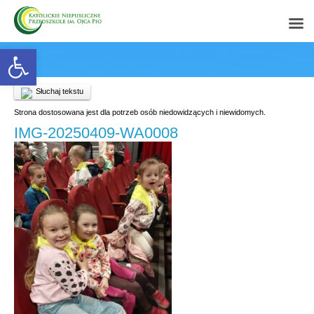
Open toolbar
Słuchaj tekstu
Strona dostosowana jest dla potrzeb osób niedowidzących i niewidomych.
IMG-20250409-WA0008