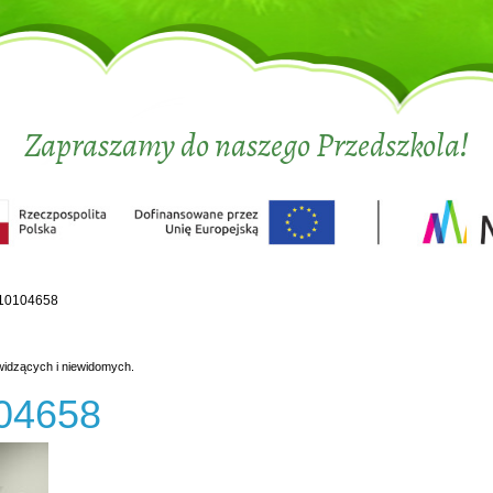
Zapraszamy do naszego Przedszkola!
10104658
widzących i niewidomych.
04658