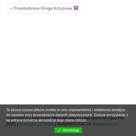
« Przedszkolna Droga Krzyżowa
Ta strona używa plików cookie w celu usprawnienia i ułatwienia dostępu
do serwisu oraz prowadzenia danych statystycznych. Dalsze korzystanie z
Copyright (c) Katolickie Niepubliczne Przedszkole im.Ojca Pio
tej witryny oznacza akceptację tego stanu rzeczy.
2020 |
BrandArt DESIGN
| ADMINISTRACJA
Networking24
Akceptuję