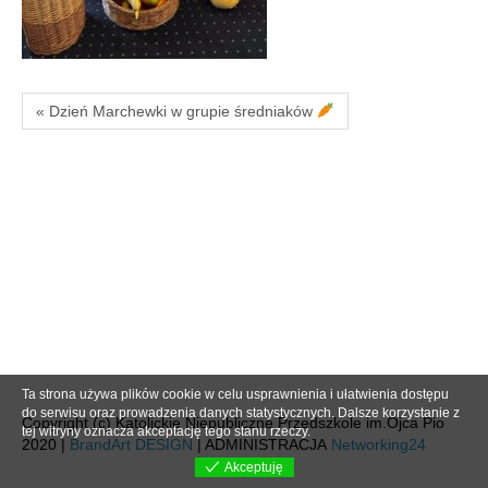
« Dzień Marchewki w grupie średniaków
Ta strona używa plików cookie w celu usprawnienia i ułatwienia dostępu
do serwisu oraz prowadzenia danych statystycznych. Dalsze korzystanie z
Copyright (c) Katolickie Niepubliczne Przedszkole im.Ojca Pio
tej witryny oznacza akceptację tego stanu rzeczy.
2020 |
BrandArt DESIGN
| ADMINISTRACJA
Networking24
Akceptuję