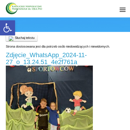
Open toolbar
Słuchaj tekstu
Strona dostosowana jest dla potrzeb osób niedowidzących i niewidomych.
Zdjęcie_WhatsApp_2024-11-
27_o_13.24.51_4e2f761a