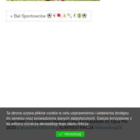
« Bal Sportowców
Ta strona używa plików cookie w celu usprawnienia i ułatwienia dostępu
do serwisu oraz prowadzenia danych statystycznych. Dalsze korzystanie z
Copyright (c) Katolickie Niepubliczne Przedszkole im.Ojca Pio
tej witryny oznacza akceptację tego stanu rzeczy.
2020 |
BrandArt DESIGN
| ADMINISTRACJA
Networking24
Akceptuję