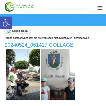
Open toolbar
Słuchaj tekstu
Strona dostosowana jest dla potrzeb osób niedowidzących i niewidomych.
20240524_061417-COLLAGE