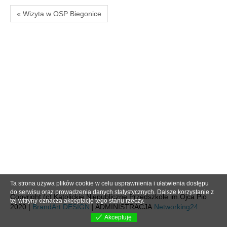
« Wizyta w OSP Biegonice
Ta strona używa plików cookie w celu usprawnienia i ułatwienia dostępu
do serwisu oraz prowadzenia danych statystycznych. Dalsze korzystanie z
Copyright (c) Katolickie Niepubliczne Przedszkole im.Ojca Pio
tej witryny oznacza akceptację tego stanu rzeczy.
2020 |
BrandArt DESIGN
| ADMINISTRACJA
Networking24
Akceptuję