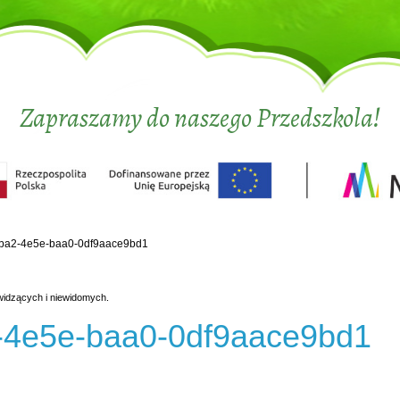
Zapraszamy do naszego Przedszkola!
ba2-4e5e-baa0-0df9aace9bd1
widzących i niewidomych.
-4e5e-baa0-0df9aace9bd1