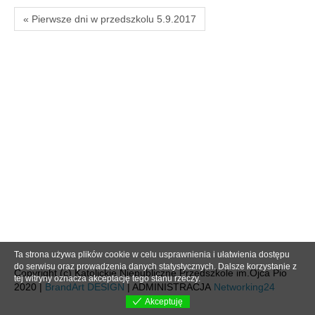
« Pierwsze dni w przedszkolu 5.9.2017
Ta strona używa plików cookie w celu usprawnienia i ułatwienia dostępu
do serwisu oraz prowadzenia danych statystycznych. Dalsze korzystanie z
Copyright (c) Katolickie Niepubliczne Przedszkole im.Ojca Pio
tej witryny oznacza akceptację tego stanu rzeczy.
2020 |
BrandArt DESIGN
| ADMINISTRACJA
Networking24
Akceptuję