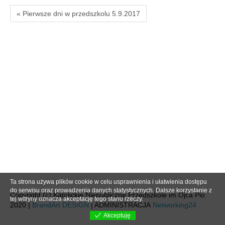
« Pierwsze dni w przedszkolu 5.9.2017
Ta strona używa plików cookie w celu usprawnienia i ułatwienia dostępu
do serwisu oraz prowadzenia danych statystycznych. Dalsze korzystanie z
Copyright (c) Katolickie Niepubliczne Przedszkole im.Ojca Pio
tej witryny oznacza akceptację tego stanu rzeczy.
2020 |
BrandArt DESIGN
| ADMINISTRACJA
Networking24
Akceptuję