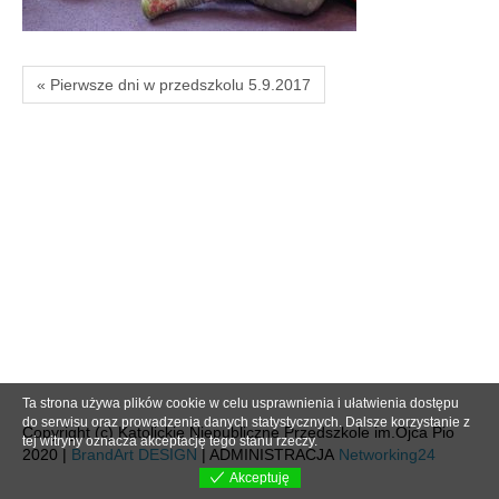
« Pierwsze dni w przedszkolu 5.9.2017
Ta strona używa plików cookie w celu usprawnienia i ułatwienia dostępu
do serwisu oraz prowadzenia danych statystycznych. Dalsze korzystanie z
Copyright (c) Katolickie Niepubliczne Przedszkole im.Ojca Pio
tej witryny oznacza akceptację tego stanu rzeczy.
2020 |
BrandArt DESIGN
| ADMINISTRACJA
Networking24
Akceptuję