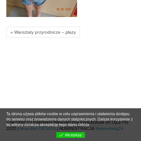
« Warsztaty przyrodnicze – płazy
Ta strona używa plików cookie w celu usprawnienia i ułatwienia dostępu
do serwisu oraz prowadzenia danych statystycznych. Dalsze korzystanie z
Copyright (c) Katolickie Niepubliczne Przedszkole im.Ojca Pio
tej witryny oznacza akceptację tego stanu rzeczy.
2020 |
BrandArt DESIGN
| ADMINISTRACJA
Networking24
Akceptuję