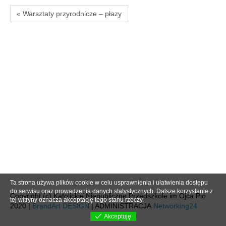
« Warsztaty przyrodnicze – płazy
Ta strona używa plików cookie w celu usprawnienia i ułatwienia dostępu
do serwisu oraz prowadzenia danych statystycznych. Dalsze korzystanie z
Copyright (c) Katolickie Niepubliczne Przedszkole im.Ojca Pio
tej witryny oznacza akceptację tego stanu rzeczy.
2020 |
BrandArt DESIGN
| ADMINISTRACJA
Networking24
Akceptuję