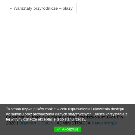
« Warsztaty przyrodnicze – płazy
Ta strona używa plików cookie w celu usprawnienia i ułatwienia dostępu
do serwisu oraz prowadzenia danych statystycznych. Dalsze korzystanie z
Copyright (c) Katolickie Niepubliczne Przedszkole im.Ojca Pio
tej witryny oznacza akceptację tego stanu rzeczy.
2020 |
BrandArt DESIGN
| ADMINISTRACJA
Networking24
Akceptuję