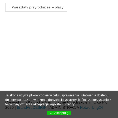
« Warsztaty przyrodnicze – płazy
Ta strona używa plików cookie w celu usprawnienia i ułatwienia dostępu
do serwisu oraz prowadzenia danych statystycznych. Dalsze korzystanie z
Copyright (c) Katolickie Niepubliczne Przedszkole im.Ojca Pio
tej witryny oznacza akceptację tego stanu rzeczy.
2020 |
BrandArt DESIGN
| ADMINISTRACJA
Networking24
Akceptuję