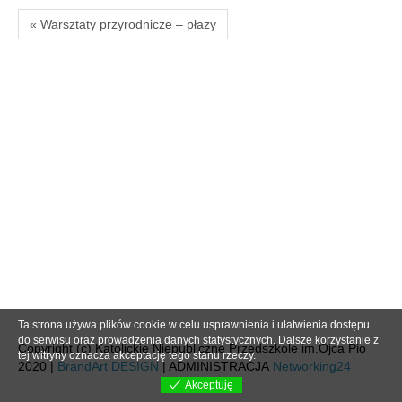
« Warsztaty przyrodnicze – płazy
Ta strona używa plików cookie w celu usprawnienia i ułatwienia dostępu
do serwisu oraz prowadzenia danych statystycznych. Dalsze korzystanie z
Copyright (c) Katolickie Niepubliczne Przedszkole im.Ojca Pio
tej witryny oznacza akceptację tego stanu rzeczy.
2020 |
BrandArt DESIGN
| ADMINISTRACJA
Networking24
Akceptuję