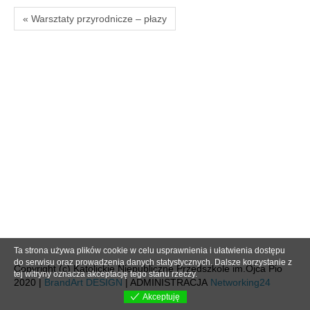
« Warsztaty przyrodnicze – płazy
Ta strona używa plików cookie w celu usprawnienia i ułatwienia dostępu
do serwisu oraz prowadzenia danych statystycznych. Dalsze korzystanie z
Copyright (c) Katolickie Niepubliczne Przedszkole im.Ojca Pio
tej witryny oznacza akceptację tego stanu rzeczy.
2020 |
BrandArt DESIGN
| ADMINISTRACJA
Networking24
Akceptuję