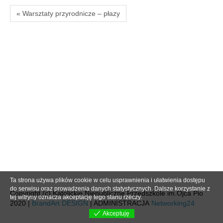
« Warsztaty przyrodnicze – płazy
Ta strona używa plików cookie w celu usprawnienia i ułatwienia dostępu
do serwisu oraz prowadzenia danych statystycznych. Dalsze korzystanie z
Copyright (c) Katolickie Niepubliczne Przedszkole im.Ojca Pio
tej witryny oznacza akceptację tego stanu rzeczy.
2020 |
BrandArt DESIGN
| ADMINISTRACJA
Networking24
Akceptuję