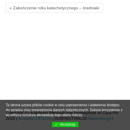
« Zakończenie roku katechetycznego – średniaki
Ta strona używa plików cookie w celu usprawnienia i ułatwienia dostępu
do serwisu oraz prowadzenia danych statystycznych. Dalsze korzystanie z
Copyright (c) Katolickie Niepubliczne Przedszkole im.Ojca Pio
tej witryny oznacza akceptację tego stanu rzeczy.
2020 |
BrandArt DESIGN
| ADMINISTRACJA
Networking24
Akceptuję