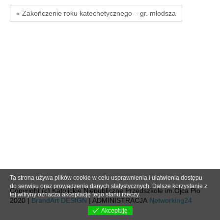
« Zakończenie roku katechetycznego – gr. młodsza
Ta strona używa plików cookie w celu usprawnienia i ułatwienia dostępu
do serwisu oraz prowadzenia danych statystycznych. Dalsze korzystanie z
Copyright (c) Katolickie Niepubliczne Przedszkole im.Ojca Pio
tej witryny oznacza akceptację tego stanu rzeczy.
2020 |
BrandArt DESIGN
| ADMINISTRACJA
Networking24
Akceptuję