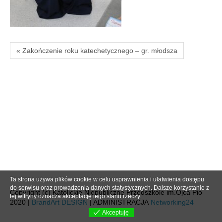
« Zakończenie roku katechetycznego – gr. młodsza
Ta strona używa plików cookie w celu usprawnienia i ułatwienia dostępu
do serwisu oraz prowadzenia danych statystycznych. Dalsze korzystanie z
Copyright (c) Katolickie Niepubliczne Przedszkole im.Ojca Pio
tej witryny oznacza akceptację tego stanu rzeczy.
2020 |
BrandArt DESIGN
| ADMINISTRACJA
Networking24
Akceptuję