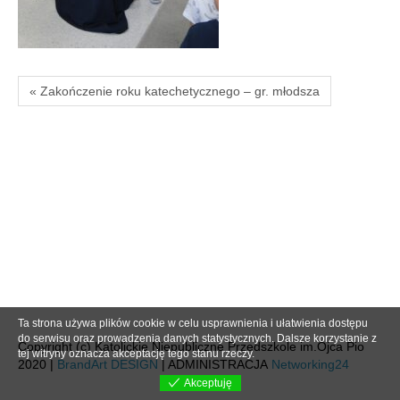
« Zakończenie roku katechetycznego – gr. młodsza
Ta strona używa plików cookie w celu usprawnienia i ułatwienia dostępu
do serwisu oraz prowadzenia danych statystycznych. Dalsze korzystanie z
Copyright (c) Katolickie Niepubliczne Przedszkole im.Ojca Pio
tej witryny oznacza akceptację tego stanu rzeczy.
2020 |
BrandArt DESIGN
| ADMINISTRACJA
Networking24
Akceptuję