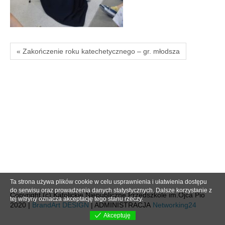
« Zakończenie roku katechetycznego – gr. młodsza
Ta strona używa plików cookie w celu usprawnienia i ułatwienia dostępu
do serwisu oraz prowadzenia danych statystycznych. Dalsze korzystanie z
Copyright (c) Katolickie Niepubliczne Przedszkole im.Ojca Pio
tej witryny oznacza akceptację tego stanu rzeczy.
2020 |
BrandArt DESIGN
| ADMINISTRACJA
Networking24
Akceptuję