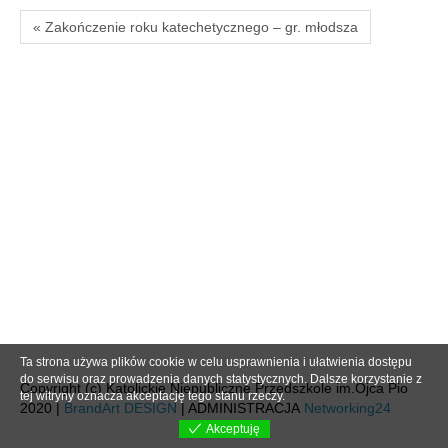
« Zakończenie roku katechetycznego – gr. młodsza
Ta strona używa plików cookie w celu usprawnienia i ułatwienia dostępu
do serwisu oraz prowadzenia danych statystycznych. Dalsze korzystanie z
Copyright (c) Katolickie Niepubliczne Przedszkole im.Ojca Pio
tej witryny oznacza akceptację tego stanu rzeczy.
2020 |
BrandArt DESIGN
| ADMINISTRACJA
Networking24
Akceptuję