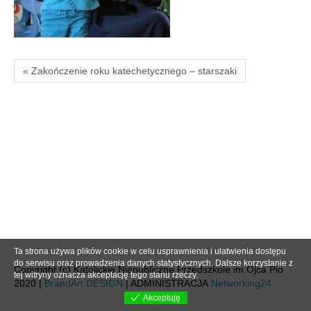
« Zakończenie roku katechetycznego – starszaki
Ta strona używa plików cookie w celu usprawnienia i ułatwienia dostępu
do serwisu oraz prowadzenia danych statystycznych. Dalsze korzystanie z
Copyright (c) Katolickie Niepubliczne Przedszkole im.Ojca Pio
tej witryny oznacza akceptację tego stanu rzeczy.
2020 |
BrandArt DESIGN
| ADMINISTRACJA
Networking24
Akceptuję