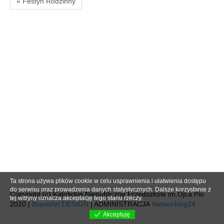
« Festyn Rodzinny
Ta strona używa plików cookie w celu usprawnienia i ułatwienia dostępu
do serwisu oraz prowadzenia danych statystycznych. Dalsze korzystanie z
Copyright (c) Katolickie Niepubliczne Przedszkole im.Ojca Pio
tej witryny oznacza akceptację tego stanu rzeczy.
2020 |
BrandArt DESIGN
| ADMINISTRACJA
Networking24
Akceptuję