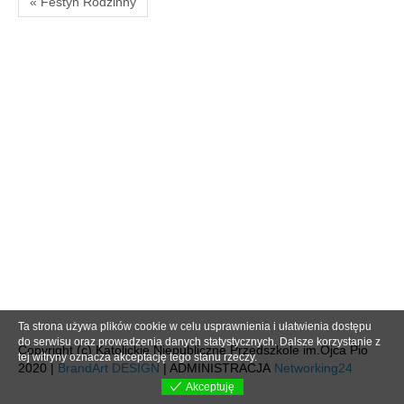
« Festyn Rodzinny
Ta strona używa plików cookie w celu usprawnienia i ułatwienia dostępu
do serwisu oraz prowadzenia danych statystycznych. Dalsze korzystanie z
Copyright (c) Katolickie Niepubliczne Przedszkole im.Ojca Pio
tej witryny oznacza akceptację tego stanu rzeczy.
2020 |
BrandArt DESIGN
| ADMINISTRACJA
Networking24
Akceptuję