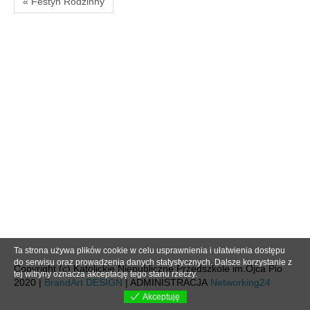
« Festyn Rodzinny
Ta strona używa plików cookie w celu usprawnienia i ułatwienia dostępu
do serwisu oraz prowadzenia danych statystycznych. Dalsze korzystanie z
Copyright (c) Katolickie Niepubliczne Przedszkole im.Ojca Pio
tej witryny oznacza akceptację tego stanu rzeczy.
2020 |
BrandArt DESIGN
| ADMINISTRACJA
Networking24
Akceptuję