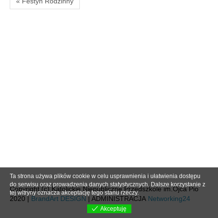
« Festyn Rodzinny
Ta strona używa plików cookie w celu usprawnienia i ułatwienia dostępu
do serwisu oraz prowadzenia danych statystycznych. Dalsze korzystanie z
Copyright (c) Katolickie Niepubliczne Przedszkole im.Ojca Pio
tej witryny oznacza akceptację tego stanu rzeczy.
2020 |
BrandArt DESIGN
| ADMINISTRACJA
Networking24
Akceptuję