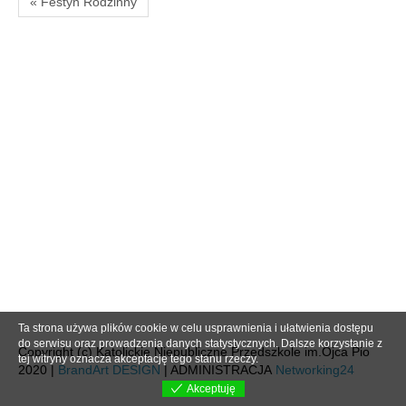
« Festyn Rodzinny
Ta strona używa plików cookie w celu usprawnienia i ułatwienia dostępu
do serwisu oraz prowadzenia danych statystycznych. Dalsze korzystanie z
Copyright (c) Katolickie Niepubliczne Przedszkole im.Ojca Pio
tej witryny oznacza akceptację tego stanu rzeczy.
2020 |
BrandArt DESIGN
| ADMINISTRACJA
Networking24
Akceptuję