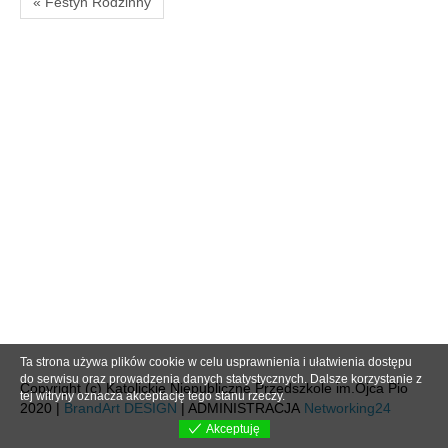
« Festyn Rodzinny
Ta strona używa plików cookie w celu usprawnienia i ułatwienia dostępu
do serwisu oraz prowadzenia danych statystycznych. Dalsze korzystanie z
Copyright (c) Katolickie Niepubliczne Przedszkole im.Ojca Pio
tej witryny oznacza akceptację tego stanu rzeczy.
2020 |
BrandArt DESIGN
| ADMINISTRACJA
Networking24
Akceptuję