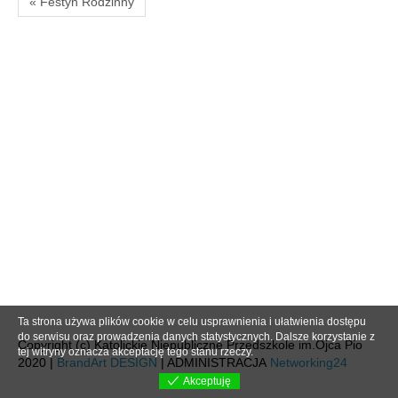
« Festyn Rodzinny
Ta strona używa plików cookie w celu usprawnienia i ułatwienia dostępu
do serwisu oraz prowadzenia danych statystycznych. Dalsze korzystanie z
Copyright (c) Katolickie Niepubliczne Przedszkole im.Ojca Pio
tej witryny oznacza akceptację tego stanu rzeczy.
2020 |
BrandArt DESIGN
| ADMINISTRACJA
Networking24
Akceptuję