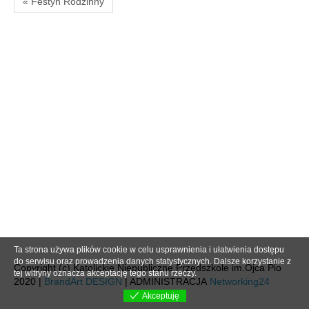
« Festyn Rodzinny
Ta strona używa plików cookie w celu usprawnienia i ułatwienia dostępu
do serwisu oraz prowadzenia danych statystycznych. Dalsze korzystanie z
Copyright (c) Katolickie Niepubliczne Przedszkole im.Ojca Pio
tej witryny oznacza akceptację tego stanu rzeczy.
2020 |
BrandArt DESIGN
| ADMINISTRACJA
Networking24
Akceptuję