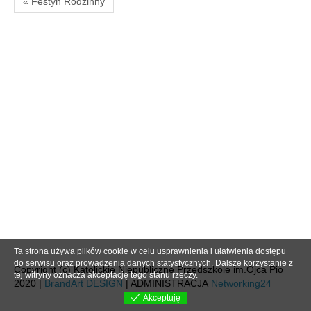
« Festyn Rodzinny
Ta strona używa plików cookie w celu usprawnienia i ułatwienia dostępu
do serwisu oraz prowadzenia danych statystycznych. Dalsze korzystanie z
Copyright (c) Katolickie Niepubliczne Przedszkole im.Ojca Pio
tej witryny oznacza akceptację tego stanu rzeczy.
2020 |
BrandArt DESIGN
| ADMINISTRACJA
Networking24
Akceptuję