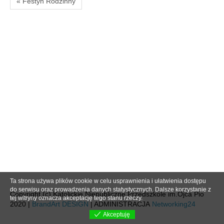
« Festyn Rodzinny
Ta strona używa plików cookie w celu usprawnienia i ułatwienia dostępu
do serwisu oraz prowadzenia danych statystycznych. Dalsze korzystanie z
Copyright (c) Katolickie Niepubliczne Przedszkole im.Ojca Pio
tej witryny oznacza akceptację tego stanu rzeczy.
2020 |
BrandArt DESIGN
| ADMINISTRACJA
Networking24
Akceptuję