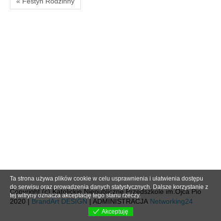
« Festyn Rodzinny
Ta strona używa plików cookie w celu usprawnienia i ułatwienia dostępu
do serwisu oraz prowadzenia danych statystycznych. Dalsze korzystanie z
Copyright (c) Katolickie Niepubliczne Przedszkole im.Ojca Pio
tej witryny oznacza akceptację tego stanu rzeczy.
2020 |
BrandArt DESIGN
| ADMINISTRACJA
Networking24
Akceptuję