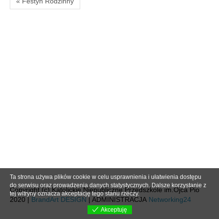
« Festyn Rodzinny
Ta strona używa plików cookie w celu usprawnienia i ułatwienia dostępu
do serwisu oraz prowadzenia danych statystycznych. Dalsze korzystanie z
Copyright (c) Katolickie Niepubliczne Przedszkole im.Ojca Pio
tej witryny oznacza akceptację tego stanu rzeczy.
2020 |
BrandArt DESIGN
| ADMINISTRACJA
Networking24
Akceptuję