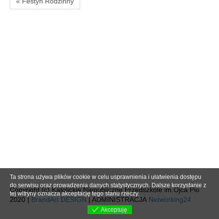
« Festyn Rodzinny
Ta strona używa plików cookie w celu usprawnienia i ułatwienia dostępu
do serwisu oraz prowadzenia danych statystycznych. Dalsze korzystanie z
Copyright (c) Katolickie Niepubliczne Przedszkole im.Ojca Pio
tej witryny oznacza akceptację tego stanu rzeczy.
2020 |
BrandArt DESIGN
| ADMINISTRACJA
Networking24
Akceptuję