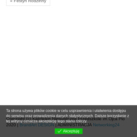
« Festyn Rodzinny
Ta strona używa plików cookie w celu usprawnienia i ułatwienia dostępu
do serwisu oraz prowadzenia danych statystycznych. Dalsze korzystanie z
Copyright (c) Katolickie Niepubliczne Przedszkole im.Ojca Pio
tej witryny oznacza akceptację tego stanu rzeczy.
2020 |
BrandArt DESIGN
| ADMINISTRACJA
Networking24
Akceptuję