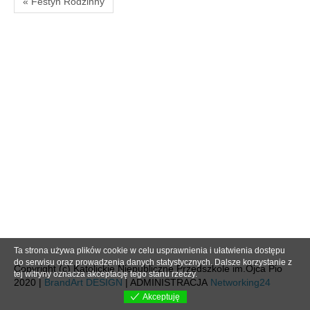
« Festyn Rodzinny
Ta strona używa plików cookie w celu usprawnienia i ułatwienia dostępu
do serwisu oraz prowadzenia danych statystycznych. Dalsze korzystanie z
Copyright (c) Katolickie Niepubliczne Przedszkole im.Ojca Pio
tej witryny oznacza akceptację tego stanu rzeczy.
2020 |
BrandArt DESIGN
| ADMINISTRACJA
Networking24
Akceptuję