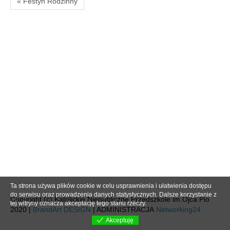
« Festyn Rodzinny
Ta strona używa plików cookie w celu usprawnienia i ułatwienia dostępu
do serwisu oraz prowadzenia danych statystycznych. Dalsze korzystanie z
Copyright (c) Katolickie Niepubliczne Przedszkole im.Ojca Pio
tej witryny oznacza akceptację tego stanu rzeczy.
2020 |
BrandArt DESIGN
| ADMINISTRACJA
Networking24
Akceptuję