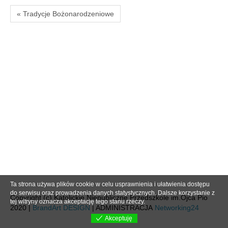
« Tradycje Bożonarodzeniowe
Ta strona używa plików cookie w celu usprawnienia i ułatwienia dostępu
do serwisu oraz prowadzenia danych statystycznych. Dalsze korzystanie z
Copyright (c) Katolickie Niepubliczne Przedszkole im.Ojca Pio
tej witryny oznacza akceptację tego stanu rzeczy.
2020 |
BrandArt DESIGN
| ADMINISTRACJA
Networking24
Akceptuję