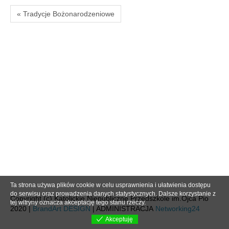
« Tradycje Bożonarodzeniowe
Ta strona używa plików cookie w celu usprawnienia i ułatwienia dostępu
do serwisu oraz prowadzenia danych statystycznych. Dalsze korzystanie z
Copyright (c) Katolickie Niepubliczne Przedszkole im.Ojca Pio
tej witryny oznacza akceptację tego stanu rzeczy.
2020 |
BrandArt DESIGN
| ADMINISTRACJA
Networking24
Akceptuję