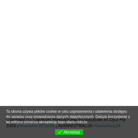
Ta strona używa plików cookie w celu usprawnienia i ułatwienia dostępu
do serwisu oraz prowadzenia danych statystycznych. Dalsze korzystanie z
Copyright (c) Katolickie Niepubliczne Przedszkole im.Ojca Pio
tej witryny oznacza akceptację tego stanu rzeczy.
2020 |
BrandArt DESIGN
| ADMINISTRACJA
Networking24
Akceptuję