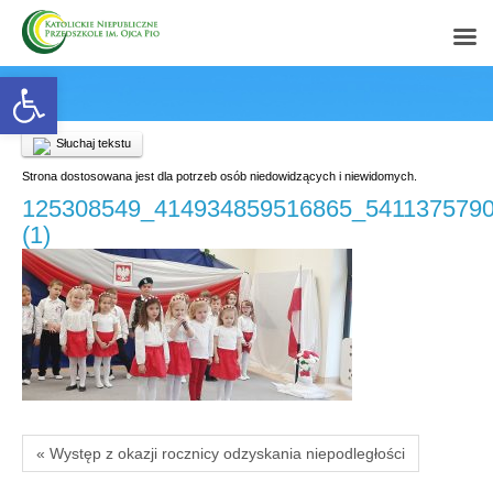
Open toolbar
Słuchaj tekstu
Strona dostosowana jest dla potrzeb osób niedowidzących i niewidomych.
125308549_414934859516865_541137579
(1)
« Występ z okazji rocznicy odzyskania niepodległości